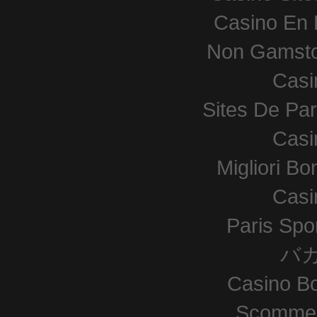
Casino En L
Non Gamsto
Casi
Sites De Par
Casi
Migliori B
Casi
Paris Spor
バ
Casino B
Scommes