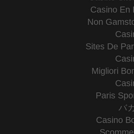
Casino En L
Non Gamsto
Casi
Sites De Par
Casi
Migliori B
Casi
Paris Spor
バ
Casino B
Scommes