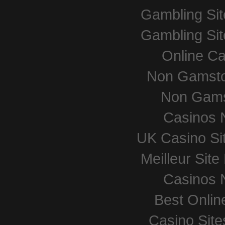
Gambling Si
Gambling Si
Online Ca
Non Gamsto
Non Gams
Casinos 
UK Casino Si
Meilleur Sit
Casinos 
Best Onlin
Casino Sit