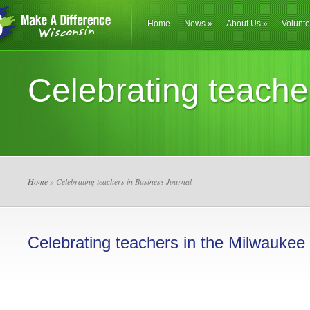
Home
News
»
About Us
»
Volunte
Celebrating teache
Home
» Celebrating teachers in Business Journal
Celebrating teachers in the Milwaukee