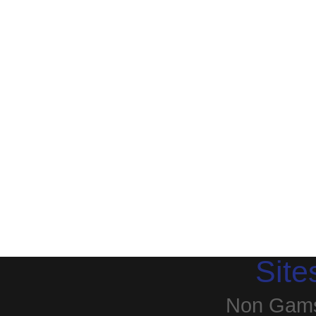
Site
Non Gams