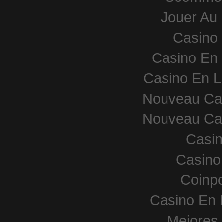
Jouer Au
Casino 
Casino En 
Casino En L
Nouveau Cas
Nouveau Cas
Casi
Casino
Coinpo
Casino En 
Mejores