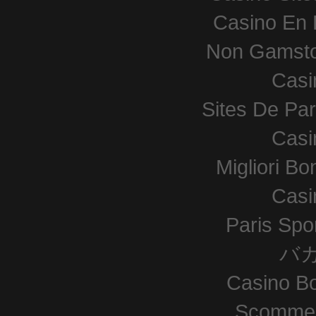
Casino En L
Non Gamsto
Casi
Sites De Par
Casi
Migliori B
Casi
Paris Spor
バ
Casino B
Scommes