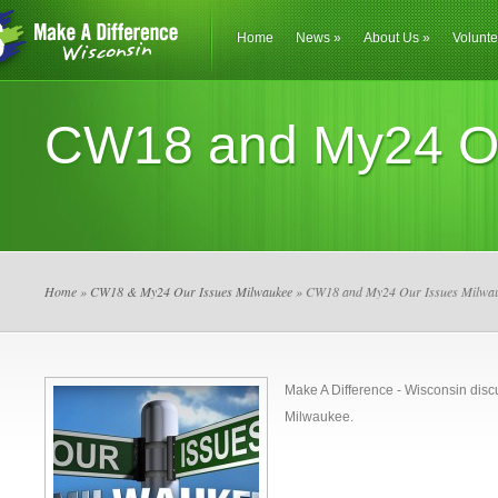
Home
News
»
About Us
»
Volunte
CW18 and My24 Ou
Home
»
CW18 & My24 Our Issues Milwaukee
» CW18 and My24 Our Issues Milwa
Make A Difference - Wisconsin disc
Milwaukee.